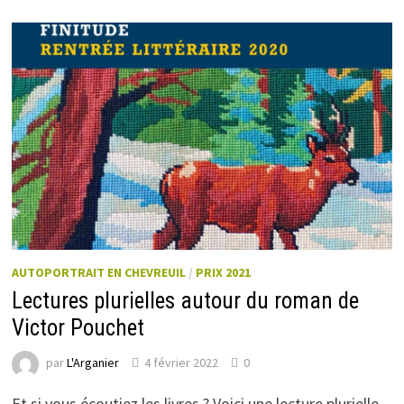
AUTOPORTRAIT EN CHEVREUIL
/
PRIX 2021
Lectures plurielles autour du roman de
Victor Pouchet
par
L'Arganier
4 février 2022
0
Et si vous écoutiez les livres ? Voici une lecture plurielle